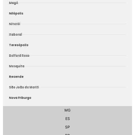
Magé
Nilópolis
Niterói
Itaboraí
Teresópolis
Belford Roxo
Mesquita
Resende
São João de Meriti
Nova Friburgo
MG
ES
SP