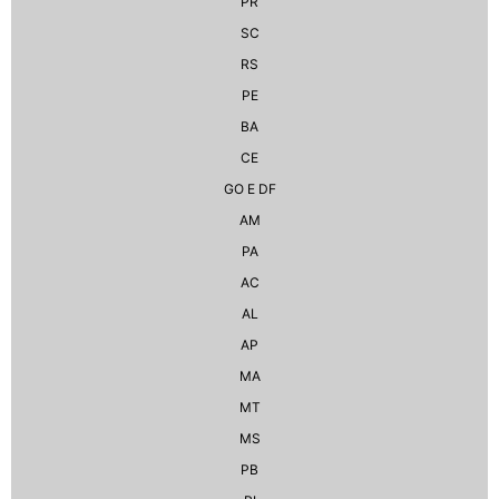
PR
SC
RS
PE
BA
CE
GO E DF
AM
PA
AC
AL
AP
MA
MT
MS
PB