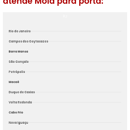
atende Mola para porta:
RJ
Rio de Janeiro
Campos dos Goytacazes
Barra Mansa
São Gonçalo
Petrópolis
Macaé
Duque de Caxias
Volta Redonda
Cabo Frio
Nova Iguaçu