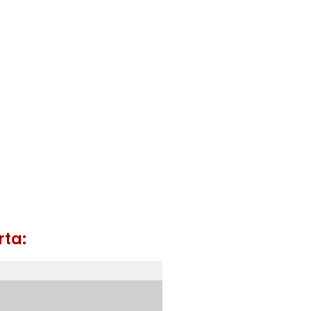
ta saída de
gência preço
rta: