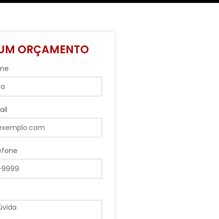
 UM ORÇAMENTO
ome
ail
lefone