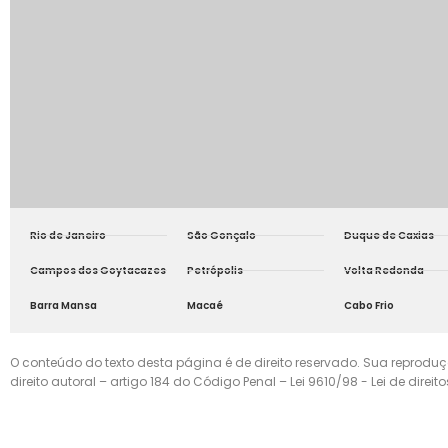
Rio de Janeiro
São Gonçalo
Duque de Caxias
Campos dos Goytacazes
Petrópolis
Volta Redonda
Barra Mansa
Macaé
Cabo Frio
O conteúdo do texto desta página é de direito reservado. Sua reproduç
direito autoral – artigo 184 do Código Penal – Lei 9610/98 - Lei de direito