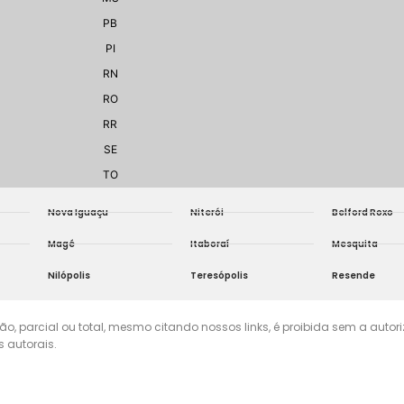
PB
PI
RN
RO
RR
SE
TO
Nova Iguaçu
Niterói
Belford Roxo
Magé
Itaboraí
Mesquita
Nilópolis
Teresópolis
Resende
ão, parcial ou total, mesmo citando nossos links, é proibida sem a auto
s autorais.