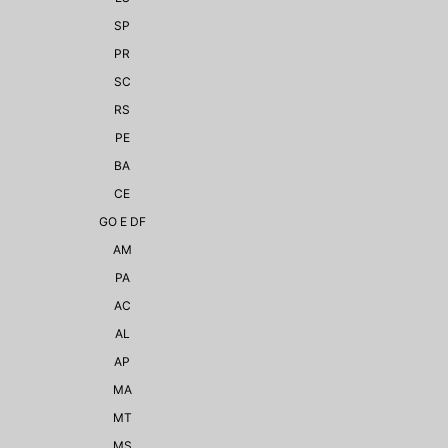
SP
PR
SC
RS
PE
BA
CE
GO E DF
AM
PA
AC
AL
AP
MA
MT
MS