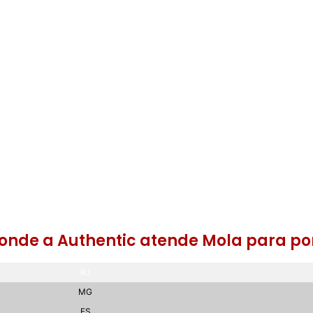
Portas de emergência
Por
preço
emer
l onde a Authentic atende Mola para po
RJ
MG
ES