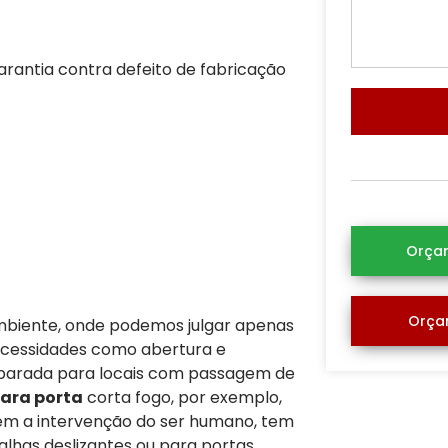
rantia contra defeito de fabricação
Orça
Orça
mbiente, onde podemos julgar apenas
ecessidades como abertura e
 parada para locais com passagem de
ara porta
corta fogo, por exemplo,
em a intervenção do ser humano, tem
alhas deslizantes ou para portas