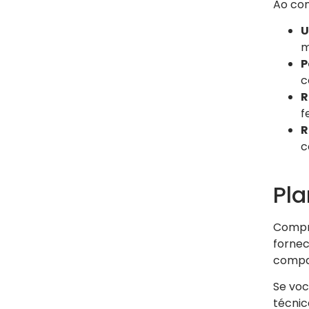
Ao co
U
m
P
c
R
f
R
c
Pl
Comp
fornec
compat
Se voc
técnic