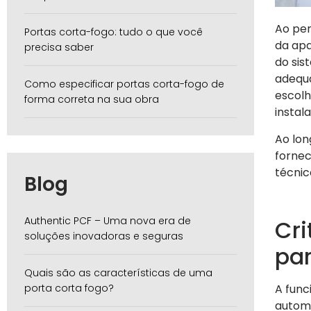
Ao pe
Portas corta-fogo: tudo o que você
da apa
precisa saber
do sis
adequ
Como especificar portas corta-fogo de
escolh
forma correta na sua obra
instal
Ao lon
fornec
técnic
Blog
Authentic PCF – Uma nova era de
Cri
soluções inovadoras e seguras
par
Quais são as características de uma
porta corta fogo?
A func
automá