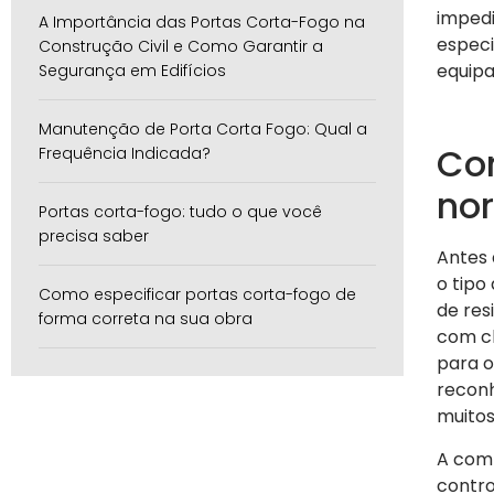
impedi
A Importância das Portas Corta-Fogo na
especi
Construção Civil e Como Garantir a
equipa
Segurança em Edifícios
Manutenção de Porta Corta Fogo: Qual a
Co
Frequência Indicada?
no
Portas corta-fogo: tudo o que você
precisa saber
Antes 
o tipo
Como especificar portas corta-fogo de
de res
forma correta na sua obra
com cl
para o
reconh
muitos
A comp
contro