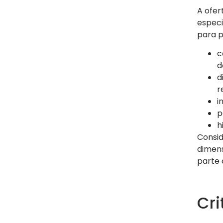
A ofer
especi
para p
c
d
d
r
i
p
h
Consid
dimens
parte 
Cri