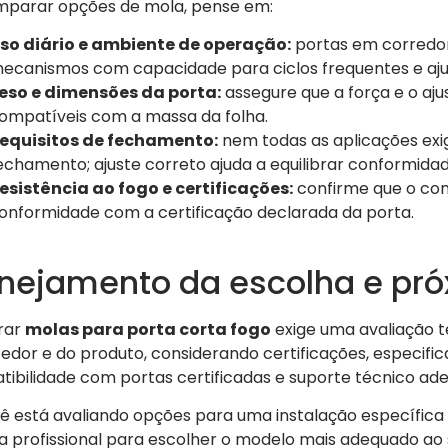
mparar opções de mola, pense em:
so diário e ambiente de operação:
portas em corredor
ecanismos com capacidade para ciclos frequentes e ajus
eso e dimensões da porta:
assegure que a força e o aj
ompatíveis com a massa da folha.
equisitos de fechamento:
nem todas as aplicações ex
echamento; ajuste correto ajuda a equilibrar conformidad
esistência ao fogo e certificações:
confirme que o co
onformidade com a certificação declarada da porta.
anejamento da escolha e pr
rar
molas para porta corta fogo
exige uma avaliação t
edor e do produto, considerando certificações, especific
ibilidade com portas certificadas e suporte técnico ad
ê está avaliando opções para uma instalação específica
a profissional para escolher o modelo mais adequado ao 