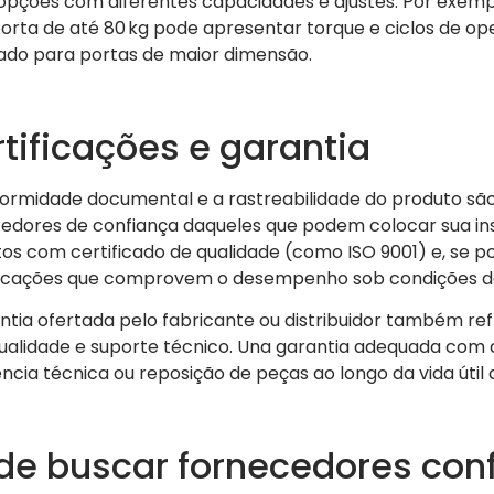
opções com diferentes capacidades e ajustes. Por exemp
orta de até 80 kg pode apresentar torque e ciclos de op
ado para portas de maior dimensão.
tificações e garantia
ormidade documental e a rastreabilidade do produto são
edores de confiança daqueles que podem colocar sua ins
os com certificado de qualidade (como ISO 9001) e, se po
ficações que comprovem o desempenho sob condições de 
ntia ofertada pelo fabricante ou distribuidor também 
alidade e suporte técnico. Una garantia adequada com a
ência técnica ou reposição de peças ao longo da vida útil
e buscar fornecedores conf