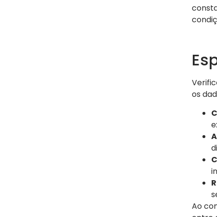
consta
condiç
Esp
Verifi
os da
C
e
A
d
C
i
R
s
Ao com