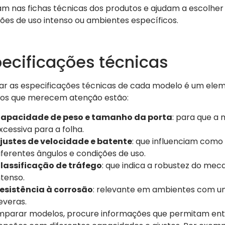
m nas fichas técnicas dos produtos e ajudam a escolh
ões de uso intenso ou ambientes específicos.
ecificações técnicas
car as especificações técnicas de cada modelo é um ele
dos que merecem atenção estão:
apacidade de peso e tamanho da porta
: para que a 
xcessiva para a folha.
justes de velocidade e batente
: que influenciam como
iferentes ângulos e condições de uso.
lassificação de tráfego
: que indica a robustez do me
ntenso.
esistência à corrosão
: relevante em ambientes com u
everas.
parar modelos, procure informações que permitam ente