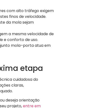
es com alto tráfego exigem
tes finos de velocidade.
uste da mola sejam
igem a mesma velocidade de
e e conforto de uso.
njunto mola–porta atua em
óxima etapa
écnica cuidadosa do
ações claras,
equado.
 ou deseja orientação
seu projeto,
entre em