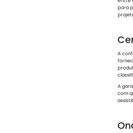
entre 
para p
projet
Cer
A conf
fornec
produt
classi
A gara
com qu
assist
Ond